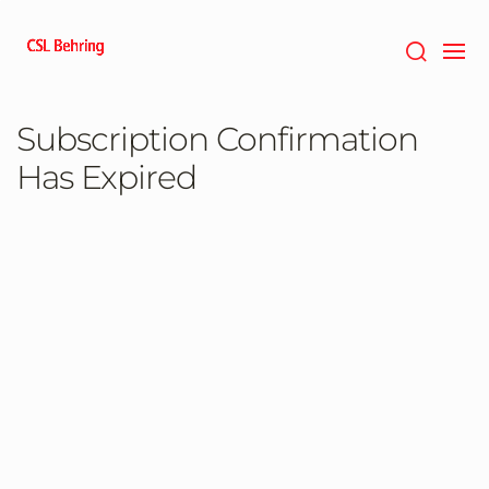
Saltar
al
contenido
principal
Subscription Confirmation
Has Expired